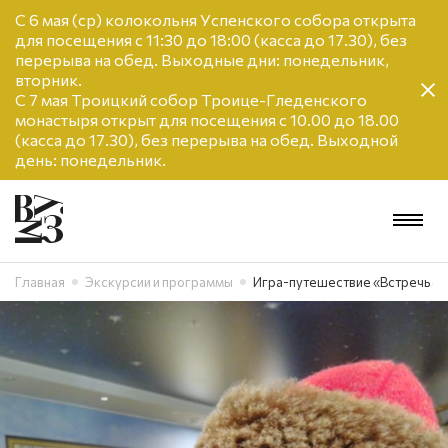
С 6 мая (ср) колокольня Успенского собора открыта
для посещения с 11:30 до 18:00 (касса до 17.30), без
перерыва на обед. Выходные дни: понедельник,
вторник.
С 7 мая Троицкий собор Троице-Гледенского
монастыря открыт для посещения с 10.00 до 18.00
(касса до 17.30), без перерыва на обед. Выходной
день: понедельник.
Главная
Экскурсии и программы
Игра-путешествие «Встречь с