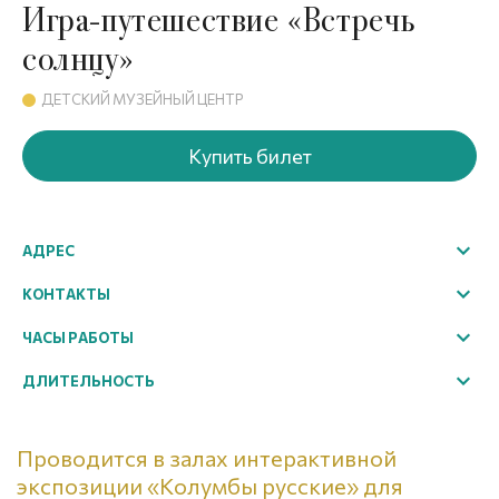
Игра-путешествие «Встречь
солнцу»
ДЕТСКИЙ МУЗЕЙНЫЙ ЦЕНТР
Купить билет
АДРЕС
г. Великий Устюг, Советский пр-т, 60
КОНТАКТЫ
+7(81738) 2-35-76
ЧАСЫ РАБОТЫ
excursion@ustyug-museum.ru
10:00 – 18:00
ДЛИТЕЛЬНОСТЬ
перерыв 13:00 - 14:00
45 мин.
касса прекращает работу в 17:00
Проводится в залах интерактивной
Выходные дни: воскресенье, понедельник
экспозиции «Колумбы русские» для