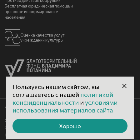
Противодействие коррупции
Бесплатная юридическая помощь и
правовое информирование
населения
Оценка качества услуг
учреждений культуры
Пользуясь нашим сайтом, вы
соглашаетесь с нашей
политикой
конфиденциальности
и
условиями
Условия использования материалов сайта
использования материалов сайта
Политика конфиденциальности
Сделано в 500na700
Хорошо
Старая версия сайта
© 2026 Великоустюгский музей-заповедник.