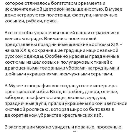
которое отличалось богатством орнамента и
исключительной цветовой насыщенностью. В музее
демонстрируются полотенца, фартуки, наплечные
косынки, рубахи, пояса.
Все способы украшения тканей нашли отражение в
женском наряде. Вниманию посетителей
представлены праздничные женские костюмы ХIХ –
начала ХХ в, сохранившие традиции национальной
русской одежды. Особенно красивы праздничные
костюмы из шёлковых и полупарчовых тканей с
драгоценными головными уборами, нагрудными и
шейными украшениями, жемчужными серьгами.
В Музее этнографии воссоздан уголок интерьера
крестьянской избы. Вход в голбец, двери, опечье,
заборки, шкафы-поставцы, люлька, сундуки,
праздничные дуги, прялки украшены яркой цветочной
кистевой росписью, которая широко бытовала в
декоративном убранстве крестьянских изб.
В экспозиции можно увидеть и кованые, просечные