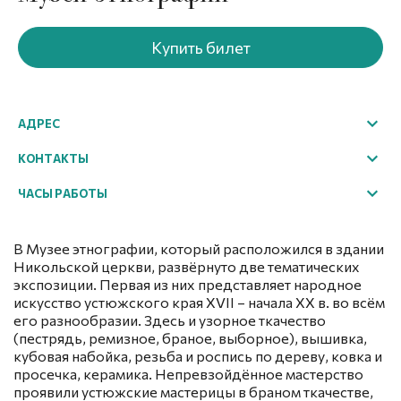
Купить билет
АДРЕС
г. Великий Устюг, ул. Набережная, 66
КОНТАКТЫ
Посмотреть на карте
+7 (81738) 2-35-76
ЧАСЫ РАБОТЫ
excursion@ustyug-museum.ru
Array
В Музее этнографии, который расположился в здании
Никольской церкви, развёрнуто две тематических
экспозиции. Первая из них представляет народное
искусство устюжского края ХVII – начала ХХ в. во всём
его разнообразии. Здесь и узорное ткачество
(пестрядь, ремизное, браное, выборное), вышивка,
кубовая набойка, резьба и роспись по дереву, ковка и
просечка, керамика. Непревзойдённое мастерство
проявили устюжские мастерицы в браном ткачестве,