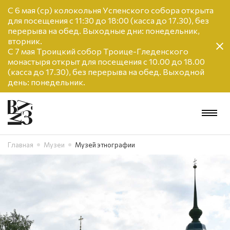
С 6 мая (ср) колокольня Успенского собора открыта
для посещения с 11:30 до 18:00 (касса до 17.30), без
перерыва на обед. Выходные дни: понедельник,
вторник.
С 7 мая Троицкий собор Троице-Гледенского
монастыря открыт для посещения с 10.00 до 18.00
(касса до 17.30), без перерыва на обед. Выходной
день: понедельник.
Главная
Музеи
Музей этнографии