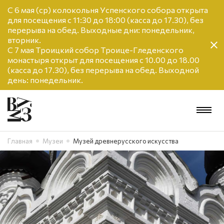
С 6 мая (ср) колокольня Успенского собора открыта
для посещения с 11:30 до 18:00 (касса до 17.30), без
перерыва на обед. Выходные дни: понедельник,
вторник.
С 7 мая Троицкий собор Троице-Гледенского
монастыря открыт для посещения с 10.00 до 18.00
(касса до 17.30), без перерыва на обед. Выходной
день: понедельник.
Главная
Музеи
Музей древнерусского искусства