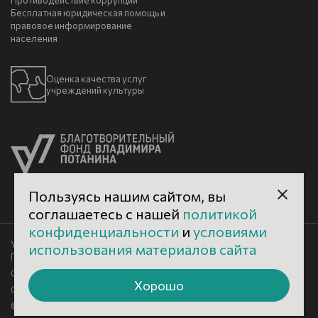
Противодействие коррупции
Бесплатная юридическая помощь и
правовое информирование
населения
Оценка качества услуг
учреждений культуры
Пользуясь нашим сайтом, вы
соглашаетесь с нашей
политикой
конфиденциальности
и
условиями
Условия использования материалов сайта
использования материалов сайта
Политика конфиденциальности
Сделано в 500na700
Хорошо
Старая версия сайта
© 2026 Великоустюгский музей-заповедник.