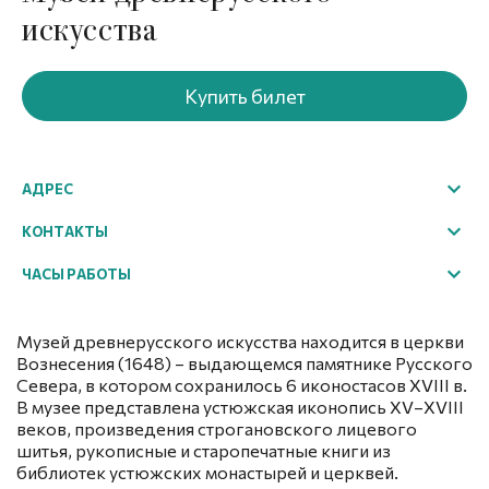
искусства
Купить билет
АДРЕС
г. Великий Устюг, Советский пр., 84
КОНТАКТЫ
Посмотреть на карте
+7 (81738) 2-35-76
ЧАСЫ РАБОТЫ
excursion@ustyug-museum.ru
Array
Музей древнерусского искусства находится в церкви
Вознесения (1648) – выдающемся памятнике Русского
Севера, в котором сохранилось 6 иконостасов XVIII в.
В музее представлена устюжская иконопись XV–XVIII
веков, произведения строгановского лицевого
шитья, рукописные и старопечатные книги из
библиотек устюжских монастырей и церквей.