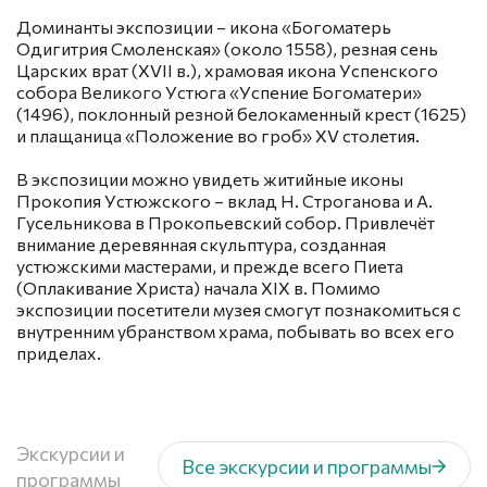
Доминанты экспозиции – икона «Богоматерь
Одигитрия Смоленская» (около 1558), резная сень
Царских врат (ХVII в.), храмовая икона Успенского
собора Великого Устюга «Успение Богоматери»
(1496), поклонный резной белокаменный крест (1625)
и плащаница «Положение во гроб» ХV столетия.
В экспозиции можно увидеть житийные иконы
Прокопия Устюжского – вклад Н. Строганова и А.
Гусельникова в Прокопьевский собор. Привлечёт
внимание деревянная скульптура, созданная
устюжскими мастерами, и прежде всего Пиета
(Оплакивание Христа) начала XIX в. Помимо
экспозиции посетители музея смогут познакомиться с
внутренним убранством храма, побывать во всех его
приделах.
Экскурсии и
Все экскурсии и программы
программы