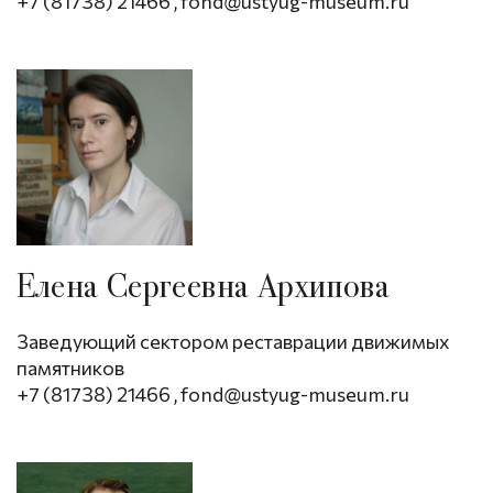
+7 (81738) 21466
,
fond@ustyug-museum.ru
Елена Сергеевна Архипова
Заведующий сектором реставрации движимых
памятников
+7 (81738) 21466
,
fond@ustyug-museum.ru