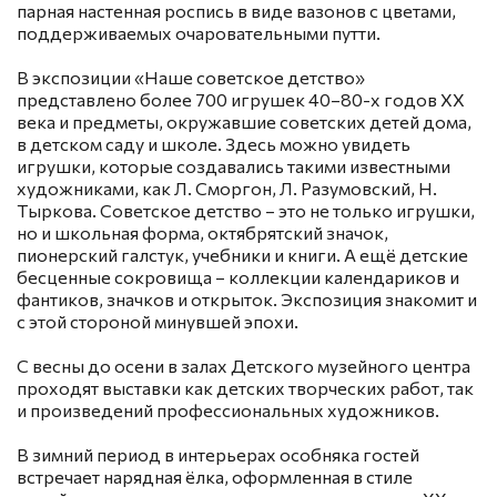
парная настенная роспись в виде вазонов с цветами,
поддерживаемых очаровательными путти.
В экспозиции «Наше советское детство»
представлено более 700 игрушек 40–80-х годов XX
века и предметы, окружавшие советских детей дома,
в детском саду и школе. Здесь можно увидеть
игрушки, которые создавались такими известными
художниками, как Л. Сморгон, Л. Разумовский, Н.
Тыркова. Советское детство – это не только игрушки,
но и школьная форма, октябрятский значок,
пионерский галстук, учебники и книги. А ещё детские
бесценные сокровища – коллекции календариков и
фантиков, значков и открыток. Экспозиция знакомит и
с этой стороной минувшей эпохи.
С весны до осени в залах Детского музейного центра
проходят выставки как детских творческих работ, так
и произведений профессиональных художников.
В зимний период в интерьерах особняка гостей
встречает нарядная ёлка, оформленная в стиле