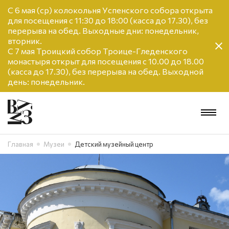
С 6 мая (ср) колокольня Успенского собора открыта
для посещения с 11:30 до 18:00 (касса до 17.30), без
перерыва на обед. Выходные дни: понедельник,
вторник.
С 7 мая Троицкий собор Троице-Гледенского
монастыря открыт для посещения с 10.00 до 18.00
(касса до 17.30), без перерыва на обед. Выходной
день: понедельник.
Главная
Музеи
Детский музейный центр