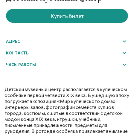
Купить билет
АДРЕС
г. Великий Устюг, Советский пр-т, 60
КОНТАКТЫ
Посмотреть на карте
+7(81738) 2-35-76
ЧАСЫ РАБОТЫ
excursion@ustyug-museum.ru
Array
Детский музейный центр располагается в купеческом
особняке первой четверти XIX века. В ушедшую эпоху
погружает экспозиция «Мир купеческого дома»:
интерьеры залов, фотографии семейств купцов
города, костюмы, сшитые в соответствии с детской
модой конца XIX века, игрушки, учебники,
письменные принадлежности, предметы для
рукоделия. В ротонде особняка привлекает внимание