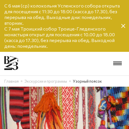
С 6 мая (ср) колокольня Успенского собора открыта
для посещения с 11:30 до 18:00 (касса до 17.30), без
перерыва на обед. Выходные дни: понедельник,
вторник.
С 7 мая Троицкий собор Троице-Гледенского
монастыря открыт для посещения с 10.00 до 18.00
(касса до 17.30), без перерыва на обед. Выходной
день: понедельник.
Главная
Экскурсии и программы
Узорный поясок