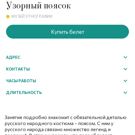
Узорный поясок
МУЗЕЙ ЭТНОГРАФИИ
Купить билет
АДРЕС
г. Великий Устюг, ул. Набережная, 66
КОНТАКТЫ
+7 (81738) 2-35-76
ЧАСЫ РАБОТЫ
excursion@ustyug-museum.ru
10:00 – 18:00
ДЛИТЕЛЬНОСТЬ
перерыв с 13:00 - 14:00
45 мин.
касса прекращает работу в 17:00
Выходной день: понедельник, вторник
Занятие подробно знакомит
с обязательной деталью
русского народного костюма – поясом. С ним у
В период новогодних каникул режим работы может
русского народа связано множество легенд и
меняться в зависимости от предварительных заявок,