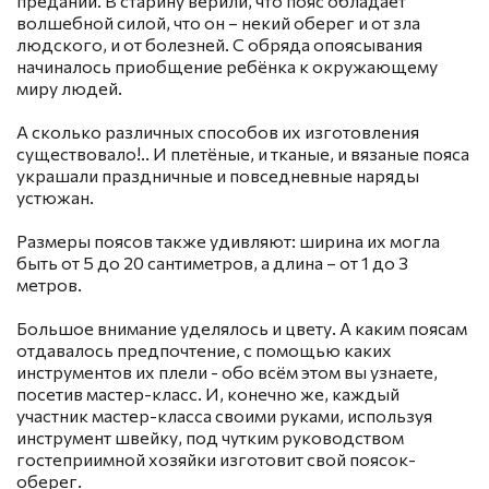
преданий. В старину верили, что пояс обладает
которые можно сделать по телефону или
волшебной силой, что он – некий оберег и от зла
электронной почте.
людского, и от болезней. С обряда опоясывания
начиналось приобщение ребёнка к окружающему
миру людей.
А сколько различных способов их изготовления
существовало!.. И плетёные, и тканые, и вязаные пояса
украшали праздничные и повседневные наряды
устюжан.
Размеры поясов также удивляют: ширина их могла
быть от 5 до 20 сантиметров, а длина – от 1 до 3
метров.
Большое внимание уделялось и цвету. А каким поясам
отдавалось предпочтение, с помощью каких
инструментов их плели - обо всём этом вы узнаете,
посетив мастер-класс. И, конечно же, каждый
участник мастер-класса своими руками, используя
инструмент швейку, под чутким руководством
гостеприимной хозяйки изготовит свой поясок-
оберег.