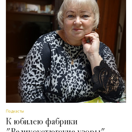
Подкасты
К юбилею фабрики
"Великоустюгские узоры".