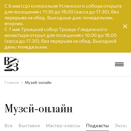
С 6 мая (ср) колокольня Успенского собора открыта
для посещения с 11:30 до 18:00 (касса до 17.30), без
перерыва на обед. Выходные дни: понедельник,
вторник.
С 7 мая Троицкий собор Троице-Гледенского
монастыря открыт для посещения с 10.00 до 18.00
(касса до 17.30), без перерыва на обед. Выходной
день: понедельник.
Главная
Музей-онлайн
Музей-онлайн
Все
Выставки
Мастер-классы
Подкасты
Экскур