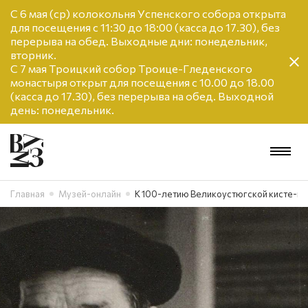
С 6 мая (ср) колокольня Успенского собора открыта
для посещения с 11:30 до 18:00 (касса до 17.30), без
перерыва на обед. Выходные дни: понедельник,
вторник.
С 7 мая Троицкий собор Троице-Гледенского
монастыря открыт для посещения с 10.00 до 18.00
(касса до 17.30), без перерыва на обед. Выходной
день: понедельник.
Главная
Музей-онлайн
К 100-летию Великоустюгской кисте-щ