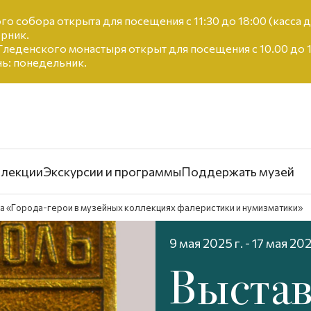
го собора открыта для посещения с 11:30 до 18:00 (касса д
рник.
леденского монастыря открыт для посещения с 10.00 до 18.
ь: понедельник.
лекции
Экскурсии и программы
Поддержать музей
а «Города-герои в музейных коллекциях фалеристики и нумизматики»
9 мая 2025 г. - 17 мая 202
Выстав