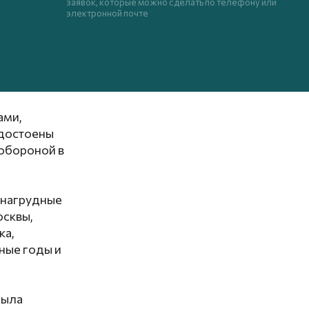
заявок, которые можно сделать по телефону или
электронной почте
ами,
удостоены
 обороной в
ь нагрудные
осквы,
ка,
ные годы и
была