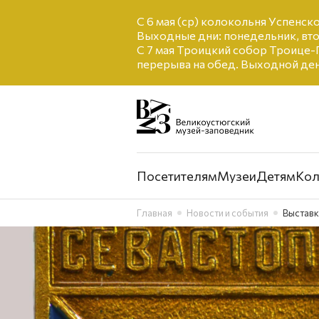
С 6 мая (ср) колокольня Успенско
Выходные дни: понедельник, вто
С 7 мая Троицкий собор Троице-Г
перерыва на обед. Выходной ден
Посетителям
Музеи
Детям
Кол
Главная
Новости и события
Выставк