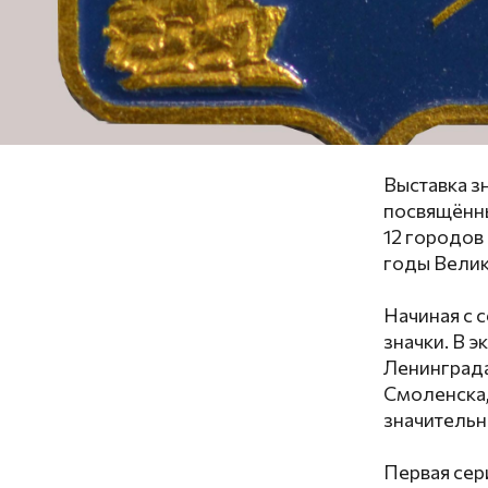
Выставка з
посвящённы
12 городов
годы Велик
Начиная с 
значки. В 
Ленинграда
Смоленска,
значительн
Первая сер