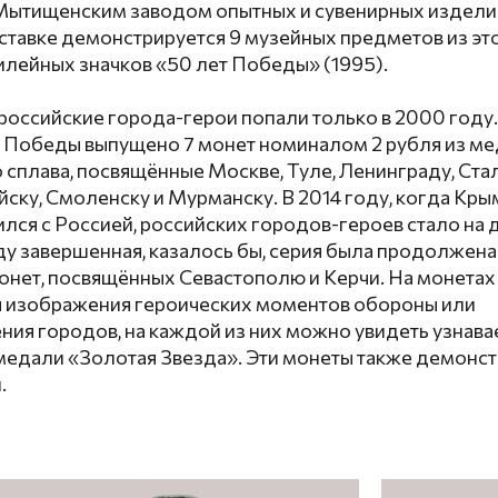
ытищенским заводом опытных и сувенирных изделий
ыставке демонстрируется 9 музейных предметов из это
илейных значков «50 лет Победы» (1995).
российские города-герои попали только в 2000 году.
Победы выпущено 7 монет номиналом 2 рубля из ме
 сплава, посвящённые Москве, Туле, Ленинграду, Ста
ску, Смоленску и Мурманску. В 2014 году, когда Кры
лся с Россией, российских городов-героев стало на 
оду завершенная, казалось бы, серия была продолжен
онет, посвящённых Севастополю и Керчи. На монетах
 изображения героических моментов обороны или
ия городов, на каждой из них можно увидеть узнав
медали «Золотая Звезда». Эти монеты также демонст
.