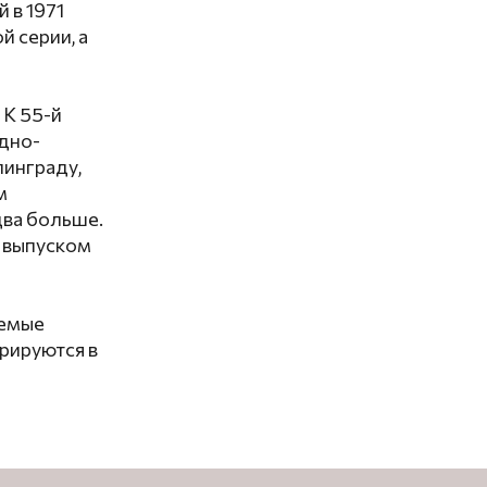
 в 1971
й серии, а
 К 55-й
дно-
линграду,
м
два больше.
а выпуском
аемые
рируются в