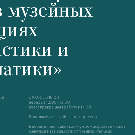
в музейных
циях
стики и
матики»
 58
с 10:00 до 18:00
перерыв 12:00 - 13:00
касса прекращает работу в 17:00
Выходные дни: суббота, воскресенье
В период новогодних каникул режим работы может
меняться в зависимости от предварительных