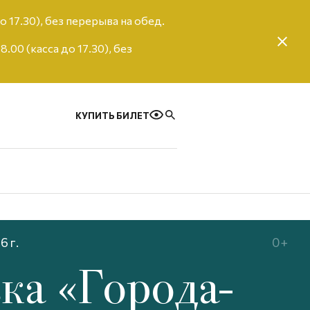
о 17.30), без перерыва на обед.
00 (касса до 17.30), без
КУПИТЬ БИЛЕТ
6 г.
0+
ка «Города-