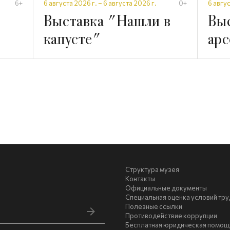
6+
6 августа 2026 г. – 6 августа 2026 г.
0+
6 авгус
Выставка "Нашли в
Вы
капусте"
арс
Структура музея
Контакты
Официальные документы
Специальная оценка условий тру
Полезные ссылки
Противодействие коррупции
Бесплатная юридическая помощь