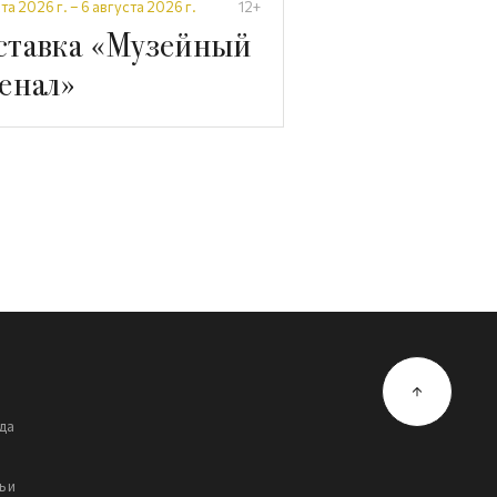
та 2026 г. – 6 августа 2026 г.
12+
ставка «Музейный
енал»
да
 и