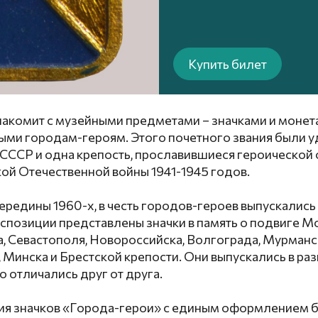
Купить билет
накомит с музейными предметами – значками и монет
ми городам-героям. Этого почетного звания были 
 СССР и одна крепость, прославившиеся героической
ой Отечественной войны 1941-1945 годов.
середины 1960-х, в честь городов-героев выпускалис
экспозиции представлены значки в память о подвиге М
, Севастополя, Новороссийска, Волгограда, Мурманс
 Минска и Брестской крепости. Они выпускались в раз
о отличались друг от друга.
ия значков «Города-герои» с единым оформлением 