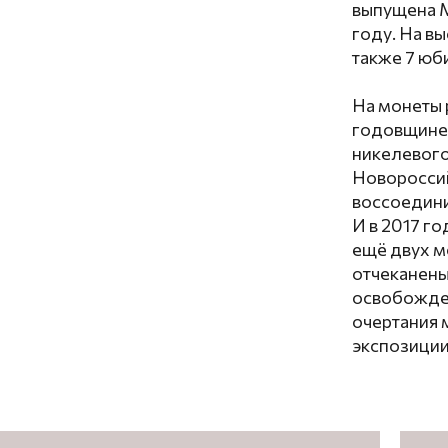
выпущена М
году. На в
также 7 юб
На монеты 
годовщине 
никелевого
Новороссий
воссоедини
И в 2017 г
ещё двух м
отчеканены
освобожден
очертания 
экспозиции